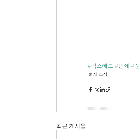
#박스애드
#인쇄
#
회사 소식
최근 게시물