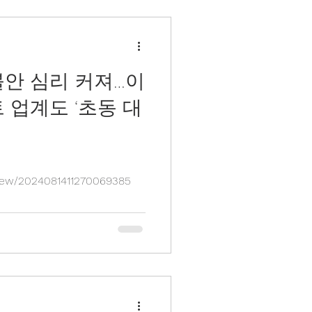
불안 심리 커져…이
 업계도 ‘초동 대
/view/2024081411270069385