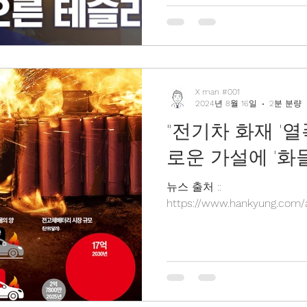
X man #001
2024년 8월 16일
2분 분량
"전기차 화재 '열
로운 가설에 '화
뉴스 출처 ::
https://www.hankyung.com/a