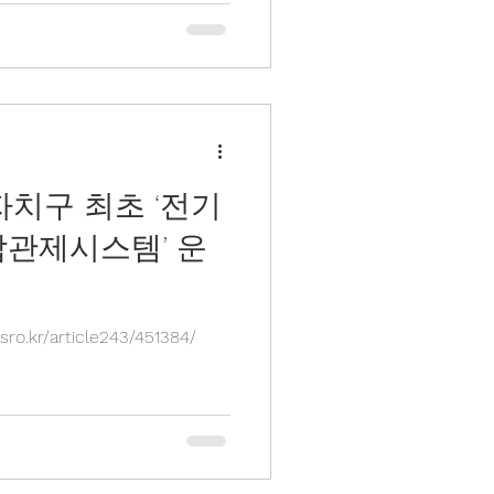
자치구 최초 ‘전기
합관제시스템’ 운
o.kr/article243/451384/