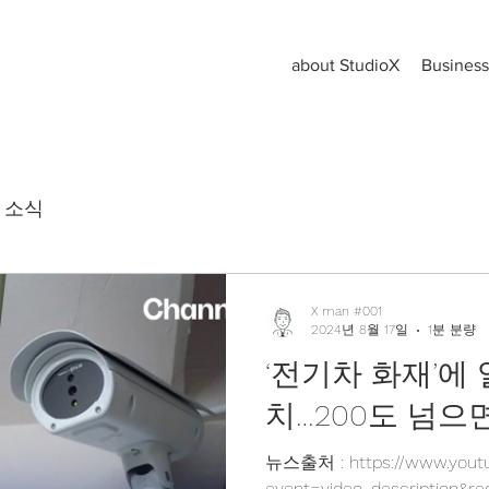
about StudioX
Business
 소식
X man #001
2024년 8월 17일
1분 분량
‘전기차 화재’에 
치…200도 넘으
뉴스출처 : https://www.youtu
event=video_description&