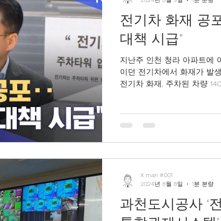
2024년 8월 9일
1분 분량
전기차 화재 공
대책 시급"
지난주 인천 청라 아파트에 
이던 전기차에서 화재가 발생
전기차 화재, 주차된 차량 14
죠. 주행 중도 아니고, 사흘
데 불이...
X man #001
2024년 8월 8일
1분 분량
과천도시공사 ‘