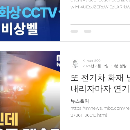
w1Yi14UEpJZERoWjEzLXRr
VUHVM
X man #001
2024년 8월 17일
1분 분량
또 전기차 화재
내리자마자 연기 
뉴스출처 :
https://imnews.imbc.com/re
27861_36515.html