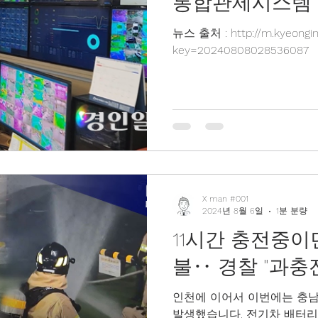
통합관제시스템’
뉴스 출처 : http://m.kyeongin
key=20240808028536087
X man #001
2024년 8월 6일
1분 분량
11시간 충전중
불‥ 경찰 "과충
인천에 이어서 이번에는 충
발생했습니다. 전기차 배터리가 충격을 받았을 때 일어나