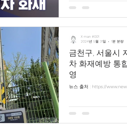
X man #001
2024년 5월 31일
1분 분량
금천구, 서울시 
차 화재예방 통
영
뉴스 출처 : https://www.newsr