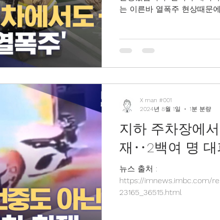
는 이른바 열폭주 현상때문에
습니다. 주차된 차량에서 갑
한 소방대원들이 차량을...
X man #001
2024년 8월 1일
1분 분량
지하 주차장에서
재‥2백여 명 대
뉴스 출처 :
https://imnews.imbc.com/re
23165_36515.html