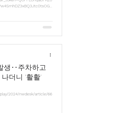
bWw4SmhDZ3xBQ3Jtc0tsOGF
 발생‥주차하고
나더니 '활활'
play/2024/nwdesk/article/66