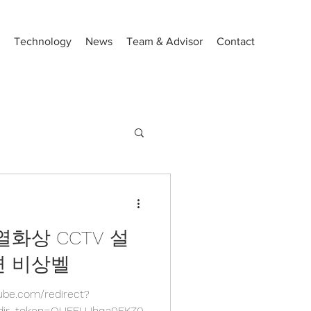
Technology
News
Team & Advisor
Contact
열화상 CCTV 설
면 비상벨
be.com/redirect?
redir_token=QUFFLUhqa0FKZ0