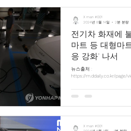
X man #001
2024년 8월 14일
2분 분량
전기차 화재에 
마트 등 대형마트
응 강화’ 나서
뉴스출처 :
https://m.ddaily.co.kr/page
X man #001