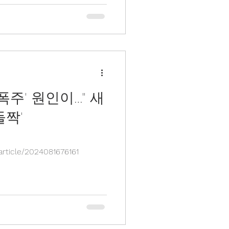
폭주' 원인이…" 새
들짝'
rticle/2024081676161