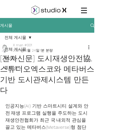
게시물
전체 게시물
X man #001
전체 게시물
2021년 6월 24일
1분 분량
[전자신문] 도시재생안전協,
전기차
스튜디오엑스코와 메타버스
회사 소식
기반 도시관제시스템 만든
다
인공지능(AI) 기반 스마트시티 설계와 안
전·재생 프로그램 실행을 주도하는 도시
재생안전협회가 최근 국·내외적 관심을 
끌고 있는 메타버스(Metaverse)형 첨단