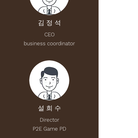
김 정 석
CEO
business coordinator
설 희 수
Director
P2E Game PD