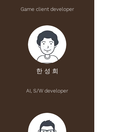
Game client developer
한 성 희
AI, S/W developer