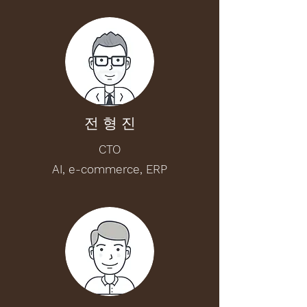
​전 형 진
CTO
AI, e-commerce, ERP