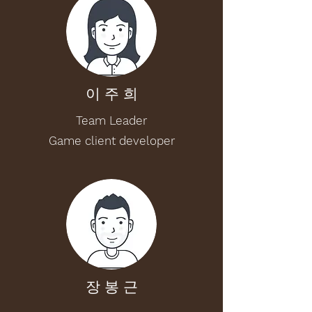
​이 주 희
Team Leader
Game client developer
장 봉 근