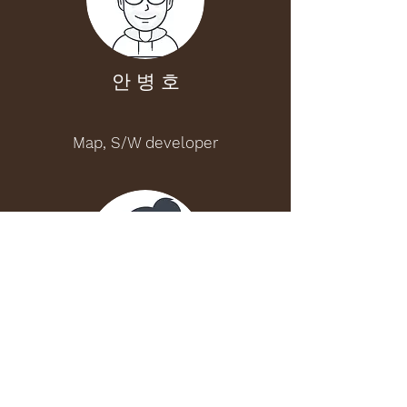
안 병 호
Map, S/W developer
정 지 은
S/W developer