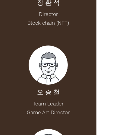
장 환 석
Director
Block chain (NFT)
오 승 철
Team Leader
Game Art Director